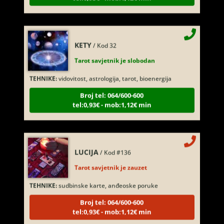
KETY
/ Kod 32
Tarot savjetnik je slobodan
TEHNIKE:
vidovitost, astrologija, tarot, bioenergija
Broj tel: 064/600-600
tel:0,93€ - mob:1,12€ min
LUCIJA
/ Kod #136
Tarot savjetnik je zauzet
TEHNIKE:
sudbinske karte, anđeoske poruke
Broj tel: 064/600-600
tel:0,93€ - mob:1,12€ min