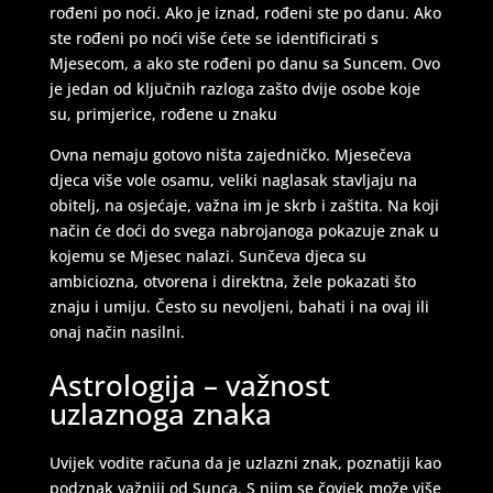
rođeni po noći. Ako je iznad, rođeni ste po danu. Ako
ste rođeni po noći više ćete se identificirati s
Mjesecom, a ako ste rođeni po danu sa Suncem. Ovo
je jedan od ključnih razloga zašto dvije osobe koje
su, primjerice, rođene u znaku
Ovna nemaju gotovo ništa zajedničko. Mjesečeva
djeca više vole osamu, veliki naglasak stavljaju na
obitelj, na osjećaje, važna im je skrb i zaštita. Na koji
način će doći do svega nabrojanoga pokazuje znak u
kojemu se Mjesec nalazi. Sunčeva djeca su
ambiciozna, otvorena i direktna, žele pokazati što
znaju i umiju. Često su nevoljeni, bahati i na ovaj ili
onaj način nasilni.
LUCIJA
/ Kod #136
Astrologija – važnost
uzlaznoga znaka
Tarot savjetnik je zauzet
TEHNIKE:
sudbinske karte, anđeoske poruke
Uvijek vodite računa da je uzlazni znak, poznatiji kao
Broj tel: 064/600-600
podznak važniji od Sunca. S njim se čovjek može više