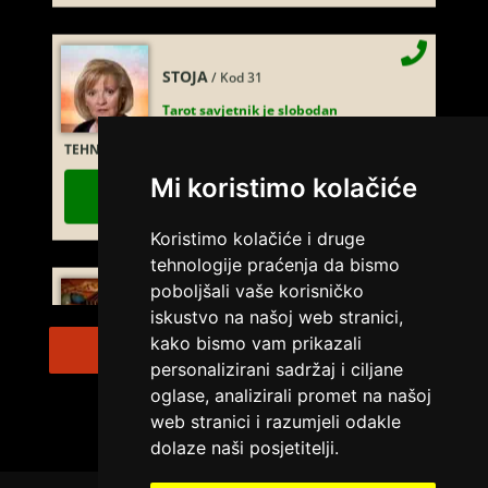
STOJA
/ Kod 31
Tarot savjetnik je slobodan
TEHNIKE:
kristalna kugla, tarot, vidovitost, visak
Broj tel: 064/600-600
Mi koristimo kolačiće
tel:0,93€ - mob:1,12€ min
Koristimo kolačiće i druge
tehnologije praćenja da bismo
poboljšali vaše korisničko
AZRA
/ Kod 02
iskustvo na našoj web stranici,
Tarot savjetnik je slobodan
kako bismo vam prikazali
Pregled svih vidovnjaka
personalizirani sadržaj i ciljane
TEHNIKE:
visak, tarot, vidovitost, ljubavna predviđanja
oglase, analizirali promet na našoj
Broj tel: 064/600-600
web stranici i razumjeli odakle
tel:0,93€ - mob:1,12€ min
dolaze naši posjetitelji.