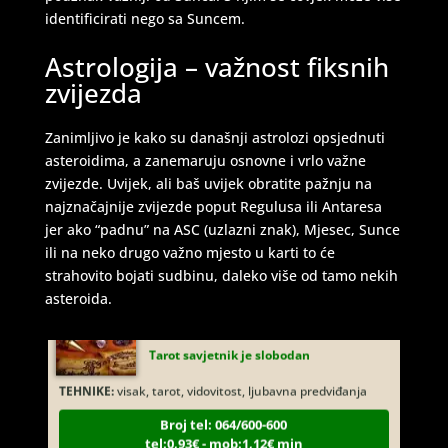
tel:0,93€ - mob:1,12€ min
identificirati nego sa Suncem.
Astrologija – važnost fiksnih
zvijezda
STOJA
/ Kod 31
Tarot savjetnik je slobodan
Zanimljivo je kako su današnji astrolozi opsjednuti
asteroidima, a zanemaruju osnovne i vrlo važne
TEHNIKE:
kristalna kugla, tarot, vidovitost, visak
zvijezde. Uvijek, ali baš uvijek obratite pažnju na
Broj tel: 064/600-600
najznačajnije zvijezde poput Regulusa ili Antaresa
tel:0,93€ - mob:1,12€ min
jer ako “padnu” na ASC (uzlazni znak), Mjesec, Sunce
ili na neko drugo važno mjesto u karti to će
strahovito bojati sudbinu, daleko više od tamo nekih
asteroida.
AZRA
/ Kod 02
Tarot savjetnik je slobodan
TEHNIKE:
visak, tarot, vidovitost, ljubavna predviđanja
Broj tel: 064/600-600
tel:0,93€ - mob:1,12€ min