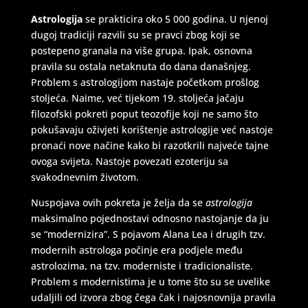
Astrologija
se prakticira oko 5 000 godina. U njenoj
dugoj tradiciji razvili su se pravci zbog koji se
postepeno granala na više grupa. Ipak, osnovna
pravila su ostala netaknuta do dana današnjeg.
Problem s astrologijom nastaje početkom prošlog
stoljeća. Naime, već tijekom 19. stoljeća jačaju
filozofski pokreti poput teozofije koji ne samo što
pokušavaju oživjeti korištenje astrologije već nastoje
pronaći nove načine kako bi razotkrili najveće tajne
ovoga svijeta. Nastoje povezati ezoteriju sa
svakodnevnim životom.
Nuspojava ovih pokreta je želja da se
astrologija
maksimalno pojednostavi odnosno nastojanje da ju
se “modernizira”. S pojavom Alana Lea i drugih tzv.
modernih astrologa počinje era podjele među
astrolozima, na tzv. moderniste i tradicionaliste.
Problem s modernistima je u tome što su se uvelike
udaljili od izvora zbog čega čak i najosnovnija pravila