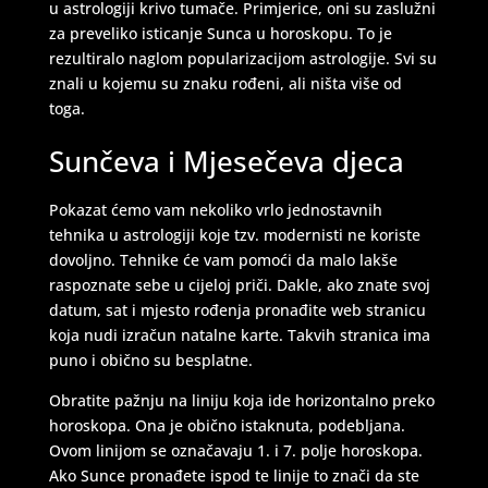
u astrologiji krivo tumače. Primjerice, oni su zaslužni
za preveliko isticanje Sunca u horoskopu. To je
rezultiralo naglom popularizacijom astrologije. Svi su
znali u kojemu su znaku rođeni, ali ništa više od
toga.
Sunčeva i Mjesečeva djeca
Pokazat ćemo vam nekoliko vrlo jednostavnih
tehnika u astrologiji koje tzv. modernisti ne koriste
dovoljno. Tehnike će vam pomoći da malo lakše
raspoznate sebe u cijeloj priči. Dakle, ako znate svoj
datum, sat i mjesto rođenja pronađite web stranicu
koja nudi izračun natalne karte. Takvih stranica ima
puno i obično su besplatne.
Obratite pažnju na liniju koja ide horizontalno preko
horoskopa. Ona je obično istaknuta, podebljana.
Ovom linijom se označavaju 1. i 7. polje horoskopa.
Ako Sunce pronađete ispod te linije to znači da ste