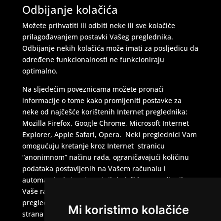
Odbijanje kolačića
Možete prihvatiti ili odbiti neke ili sve kolačiće
prilagođavanjem postavki Vašeg preglednika.
Odbijanje nekih kolačića može imati za posljedicu da
određene funkcionalnosti ne funkcioniraju
optimalno.
Na sljedećim poveznicama možete pronaći
informacije o tome kako promijeniti postavke za
neke od najčešće korištenih Internet preglednika:
Mozilla Firefox, Google Chrome, Microsoft Internet
Explorer, Apple Safari, Opera. Neki preglednici Vam
omogućuju kretanje kroz Internet stranicu
“anonimnom” načinu rada, ograničavajući količinu
podataka postavljenih na Vašem računalu i
automatsko brisanje trajnih kolačića postavljenih na
Vaše računalo ili mobilni uređaj kada završite sesiju
pregledavanja. Postoje i mnoge aplikacije trećih
Mi koristimo kolačiće
strana koje možete dodati u preglednik da biste