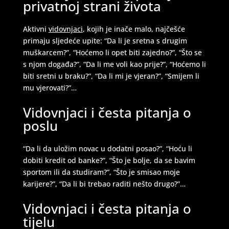
privatnoj strani života
Aktivni
vidovnjaci
, kojih je inače malo, najčešće
primaju sljedeće upite: “Da li je sretna s drugim
DENI
/ Kod 15
muškarcem?”, “Hoćemo li opet biti zajedno?”, “Što se
Tarot savjetnik je zauzet
s njom događa?”, “Da li me voli kao prije?”, “Hoćemo li
biti sretni u braku?”, “Da li mi je vjeran?”, “Smijem li
TEHNIKE:
tarot, tarot marseille, ljubavni tarot, visak
mu vjerovati?”…
Broj tel: 064/600-600
tel:0,93€ - mob:1,12€ min
Vidovnjaci i česta pitanja o
poslu
“Da li da uložim novac u dodatni posao?”, “Hoću li
KRISTINA
/ Kod 160
dobiti kredit od banke?”, “Što je bolje, da se bavim
Tarot savjetnik je zauzet
sportom ili da studiram?”, “Što je smisao moje
karijere?”, “Da li bi trebao raditi nešto drugo?”…
TEHNIKE:
asrologija; numerologija, tarot
Broj tel: 064/600-600
Vidovnjaci i česta pitanja o
tel:0,93€ - mob:1,12€ min
tijelu