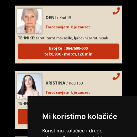
DENI
/ Kod 15
Tarot savjetnik je zauzet
TEHNIKE:
tarot, tarot marseille, ljubavni tarot, visak
Broj tel: 064/600-600
tel:0,93€ - mob:1,12€ min
KRISTINA
/ Kod 160
Tarot savjetnik je zauzet
TEHNIKE:
asrologija; numerologija, tarot
Broj tel: 064/600-600
Mi koristimo kolačiće
tel:0,93€ - mob:1,12€ min
Koristimo kolačiće i druge