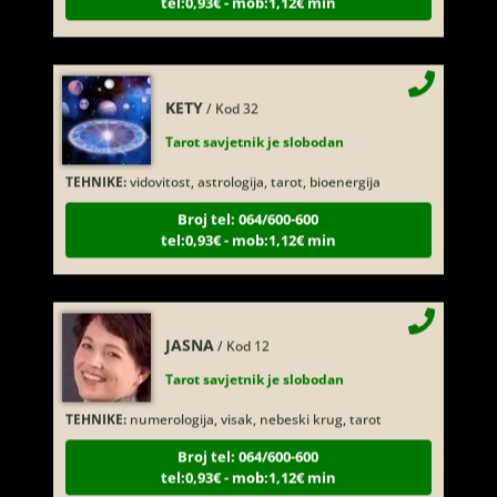
KETY
/ Kod 32
Tarot savjetnik je slobodan
TEHNIKE:
vidovitost, astrologija, tarot, bioenergija
Broj tel: 064/600-600
tel:0,93€ - mob:1,12€ min
JASNA
/ Kod 12
Tarot savjetnik je slobodan
TEHNIKE:
numerologija, visak, nebeski krug, tarot
Broj tel: 064/600-600
tel:0,93€ - mob:1,12€ min