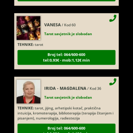
VANESA
/ Kod 60
Tarot savjetnik je slobodan
TEHNIKE:
tarot
Broj tel: 064/600-600
tel:0,93€ - mob:1,12€ min
IRIDA - MAGDALENA
/ Kod 36
Tarot savjetnik je slobodan
TEHNIKE:
tarot, jijing, arhetipski kotač, praktična
intuicija, kromoterapija, biblioterapija (terapija čitanjem i
pisanjem), numerologija, radiestezija
Broj tel: 064/600-600
tel:0,93€ - mob:1,12€ min