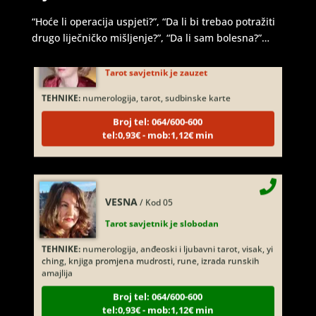
“Hoće li operacija uspjeti?”, “Da li bi trebao potražiti
drugo liječničko mišljenje?”, “Da li sam bolesna?”…
DINA
/ Kod 38
Tarot savjetnik je zauzet
TEHNIKE:
numerologija, tarot, sudbinske karte
Broj tel: 064/600-600
tel:0,93€ - mob:1,12€ min
VESNA
/ Kod 05
Tarot savjetnik je slobodan
TEHNIKE:
numerologija, anđeoski i ljubavni tarot, visak, yi
ching, knjiga promjena mudrosti, rune, izrada runskih
amajlija
Broj tel: 064/600-600
tel:0,93€ - mob:1,12€ min