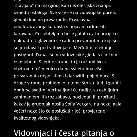
“stavljalo” na marginu. Kao i ezoterijska znanja,
između ostaloga. Sve više se na vidovnjake počelo
gledati kao na prevarante. Prva javna
omalovažavanja su došla s pojavim cirkuskih
karavana. Posjetiteljima bi se gatalo uz financijsku
naknadu. Uglavnom se radilo prevarantima koji su
se prodavali pod vidovnjake. Međutim, efekat je
postignut. Danas se na vidovnjake gleda s ciničnim
osmijehom. S jedne strane, to je razumljivo s
obzirom na činjenicu da na svijetu ima više
prevaranata nego istinski darovitih pojedinaca. S
druge strane, problem je u tome što su ljudi izgubili
dodir sa svetim. Većina ljudi će radije, sa ozbiljnim
zanimanjem ili kroz zabavu, pogledati ili pročitati
kakav je grudnjak nosila Sofia Vergara na nekoj gala
večeri nego što će poslušati riječi provjereno
kvalitetnog vidovnjaka.
Vidovnjaci i česta pitanja o