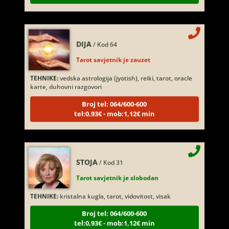
DIJA
/ Kod 64
Tarot savjetnik je zauzet
TEHNIKE:
vedska astrologija (jyotish), reiki, tarot, oracle
karte, duhovni razgovori
Broj tel: 064/600-600
tel:0,93€ - mob:1,12€ min
STOJA
/ Kod 31
Tarot savjetnik je slobodan
TEHNIKE:
kristalna kugla, tarot, vidovitost, visak
Broj tel: 064/600-600
tel:0,93€ - mob:1,12€ min