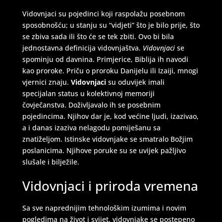
Vidovnjaci su pojedinci koji raspolažu posebnom
sposobnošću; u stanju su “vidjeti” što je bilo prije, što
se zbiva sada ili što će se tek zbiti. Ovo bi bila
jednostavna definicija vidovnjaštva.
Vidovnjaci
se
spominju od davnina. Primjerice, Biblija ih navodi
kao proroke. Priču o proroku Danijelu ili Izaiji, mnogi
vjernici znaju.
Vidovnjaci
su oduvijek imali
specijalan status u kolektivnoj memoriji
čovječanstva. Doživljavalo ih se posebnim
pojedincima. Njihov dar je, kod većine ljudi, izazivao,
a i danas izaziva nelagodu pomiješanu sa
znatiželjom. Istinske vidovnjake se smatralo Božjim
poslanicima. Njihove poruke su se uvijek pažljivo
slušale i bilježile.
Vidovnjaci i priroda vremena
Sa sve naprednijim tehnološkim izumima i novim
pogledima na život i svijet, vidovnjake se postepeno