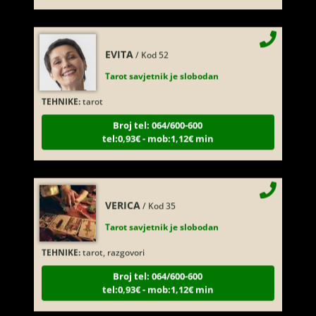
EVITA
/ Kod 52
Tarot savjetnik je slobodan
TEHNIKE:
tarot
Broj tel: 064/600-600
tel:0,93€ - mob:1,12€ min
VERICA
/ Kod 35
Tarot savjetnik je slobodan
TEHNIKE:
tarot, razgovori
Broj tel: 064/600-600
tel:0,93€ - mob:1,12€ min