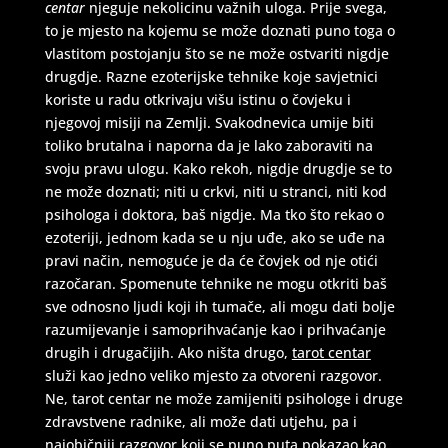
centar
njeguje nekolicinu važnih uloga. Prije svega,
to je mjesto na kojemu se može doznati puno toga o
vlastitom postojanju što se ne može ostvariti nigdje
drugdje. Razne ezoterijske tehnike koje savjetnici
koriste u radu otkrivaju višu istinu o čovjeku i
njegovoj misiji na Zemlji. Svakodnevica umije biti
toliko brutalna i naporna da je lako zaboraviti na
svoju pravu ulogu. Kako rekoh, nigdje drugdje se to
ne može doznati; niti u crkvi, niti u stranci, niti kod
psihologa i doktora, baš nigdje. Ma tko što rekao o
ezoteriji, jednom kada se u nju uđe, ako se uđe na
pravi način, nemoguće je da će čovjek od nje otići
razočaran. Spomenute tehnike ne mogu otkriti baš
sve odnosno ljudi koji ih tumače, ali mogu dati bolje
razumijevanje i samoprihvaćanje kao i prihvaćanje
drugih i drugačijih. Ako ništa drugo,
tarot centar
služi kao jedno veliko mjesto za otvoreni razgovor.
Ne, tarot centar ne može zamijeniti psihologe i druge
zdravstvene radnike, ali može dati utjehu, pa i
najobičniji razgovor koji se puno puta pokazao kao