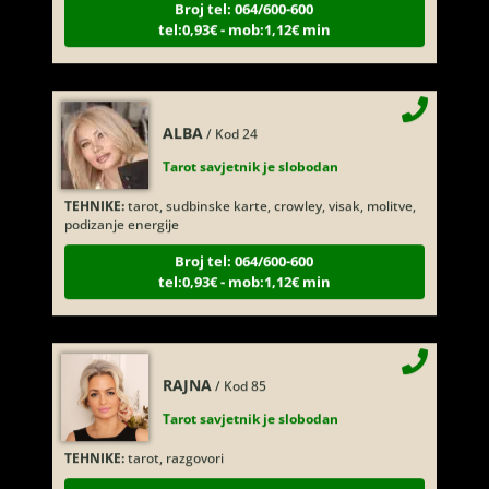
tel:0,93€ - mob:1,12€ min
ALBA
/ Kod 24
Tarot savjetnik je slobodan
TEHNIKE:
tarot, sudbinske karte, crowley, visak, molitve,
podizanje energije
Broj tel: 064/600-600
tel:0,93€ - mob:1,12€ min
RAJNA
/ Kod 85
Tarot savjetnik je slobodan
TEHNIKE:
tarot, razgovori
Broj tel: 064/600-600