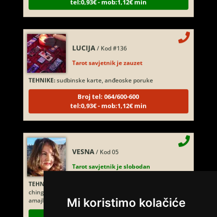
LUCIJA
/ Kod #136
Tarot savjetnik je zauzet
TEHNIKE:
sudbinske karte, anđeoske poruke
Broj tel: 064/600-600
tel:0,93€ - mob:1,12€ min
VESNA
/ Kod 05
Tarot savjetnik je slobodan
TEHNIKE:
numerologija, anđeoski i ljubavni tarot, visak, yi
ching, knjiga promjena mudrosti, rune, izrada runskih
amajlija
Mi koristimo kolačiće
Broj tel: 064/600-600