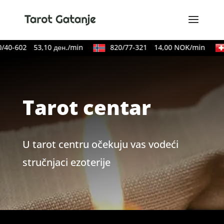
/40-602
53,10 ден./min
820/77-321
14,00 NOK/min
Tarot centar
U tarot centru očekuju vas vodeći
stručnjaci ezoterije