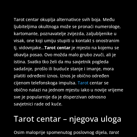
Tarot centar okuplja alternativce svih boja. Među
ljubiteljima okultnoga može se pronaći numerologe,
kartomante, poznavatelje zvijezda, zaljubljenike u
visak, one koji umiju stupiti u kontakt s onostranim
tj. vidovnjake…
Tarot centar
je mjesto na kojemu se
obavlja posao. Ovo možda malo grubo zvuči, ali je
istina. Svatko tko želi da mu savjetnik pogleda
sadašnje, prošlo ili buduće stanje i imanje, mora
platiti određeni iznos. Iznos je obično određen
cijenom telefonskoga impulsa.
Tarot
centar se
obično nalazi na jednom mjestu iako u novije vrijeme
sve je popularnije da je disperzivan odnosno
savjetnici rade od kuće.
Tarot centar – njegova uloga
Osim maloprije spomenutog poslovnog dijela,
tarot