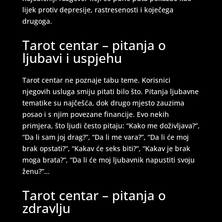
lijek protiv depresije, rastresenosti i koječega
drugoga.
Tarot centar – pitanja o
ljubavi i uspjehu
LUCIJA
/ Kod #136
Tarot savjetnik je zauzet
Tarot centar ne poznaje tabu teme. Korisnici
njegovih usluga smiju pitati bilo što. Pitanja ljubavne
TEHNIKE:
sudbinske karte, anđeoske poruke
tematike su najčešća, dok drugo mjesto zauzima
Broj tel: 064/600-600
posao i s njim povezane financije. Evo nekih
tel:0,93€ - mob:1,12€ min
primjera, što ljudi često pitaju: “Kako me doživljava?”,
“Da li sam joj drag?”, “Da li me vara?”, “Da li će moj
brak opstati?”, “Kakav će seks biti?”, “Kakav je brak
moga brata?”, “Da li će moj ljubavnik napustiti svoju
VESNA
/ Kod 05
ženu?”…
Tarot savjetnik je slobodan
Tarot centar – pitanja o
TEHNIKE:
numerologija, anđeoski i ljubavni tarot, visak, yi
zdravlju
ching, knjiga promjena mudrosti, rune, izrada runskih
amajlija