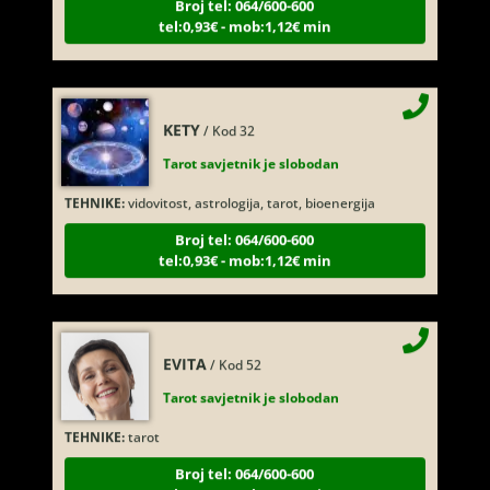
tel:0,93€ - mob:1,12€ min
KETY
/ Kod 32
Tarot savjetnik je slobodan
TEHNIKE:
vidovitost, astrologija, tarot, bioenergija
Broj tel: 064/600-600
tel:0,93€ - mob:1,12€ min
EVITA
/ Kod 52
Tarot savjetnik je slobodan
TEHNIKE:
tarot
Broj tel: 064/600-600
tel:0,93€ - mob:1,12€ min