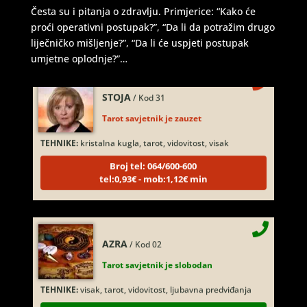
Česta su i pitanja o zdravlju. Primjerice: “Kako će
Broj tel: 064/600-600
tel:0,93€ - mob:1,12€ min
proći operativni postupak?”, “Da li da potražim drugo
liječničko mišljenje?”, “Da li će uspjeti postupak
umjetne oplodnje?”…
STOJA
/ Kod 31
Tarot savjetnik je zauzet
TEHNIKE:
kristalna kugla, tarot, vidovitost, visak
Broj tel: 064/600-600
tel:0,93€ - mob:1,12€ min
AZRA
/ Kod 02
Tarot savjetnik je slobodan
TEHNIKE:
visak, tarot, vidovitost, ljubavna predviđanja
Broj tel: 064/600-600