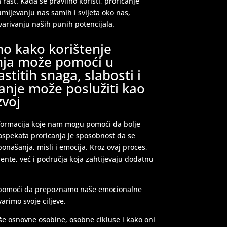
a rast. Kada se pravilno koristi, proricanje
umijevanju nas samih i svijeta oko nas,
arivanju naših punih potencijala.
mo kako korištenje
anja može pomoći u
stitih snaga, slabosti i
nanje može poslužiti kao
zvoj
nformacija koje nam mogu pomoći da bolje
 aspekata proricanja je sposobnost da se
 ponašanja, misli i emocija. Kroz ovaj proces,
lente, već i područja koja zahtijevaju dodatnu
m pomoći da prepoznamo naše emocionalne
arimo svoje ciljeve.
aše osnovne osobine, osobne cikluse i kako oni