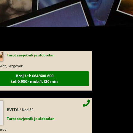
Broj tel: 064/600-600
tel:0,93€ - mob:1,12€ min
RAJNA
/ Kod 85
Tarot savjetnik je slobodan
rot, razgovori
Broj tel: 064/600-600
tel:0,93€ - mob:1,12€ min
EVITA
/ Kod 52
Tarot savjetnik je slobodan
arot
Broj tel: 064/600-600