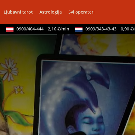
Ljubavni tarot
Astrologija
Svi operateri
0900/404-444
2,16 €/min
0909/343-43-43
0,90 €/min
LUCIJA
/ Kod #136
Tarot savjetnik je zauzet
udbinske karte, anđeoske poruke
Broj tel: 064/600-600
tel:0,93€ - mob:1,12€ min
AZRA
/ Kod 02
Tarot savjetnik je slobodan
sak, tarot, vidovitost, ljubavna predviđanja