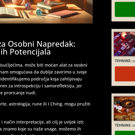
 za Osobni Napredak:
ih Potencijala
TEHNIKE:
s
tisućljećima, može biti moćan alat za osobni
e nam omogućava da dublje zavirimo u svoje
 identifikujemo područja koja zahtijevaju
ren za introspekciju i samorefleksiju, jer
e proricanje nudi.
te, astrologija, rune ili I Ching, mogu pružiti
TEHNIKE:
vi
čin interpretacije, ali cilj je uvijek isti:
a znamo koje su naše snage, možemo ih