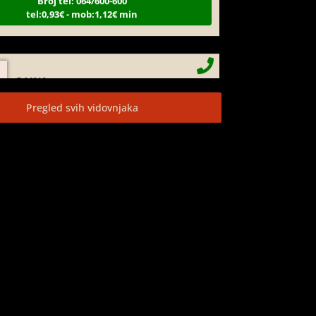
RAJNA
/ Kod 85
Tarot savjetnik je slobodan
rot, razgovori
Pregled svih vidovnjaka
Broj tel: 064/600-600
tel:0,93€ - mob:1,12€ min
EVITA
/ Kod 52
Tarot savjetnik je slobodan
arot
Broj tel: 064/600-600
tel:0,93€ - mob:1,12€ min