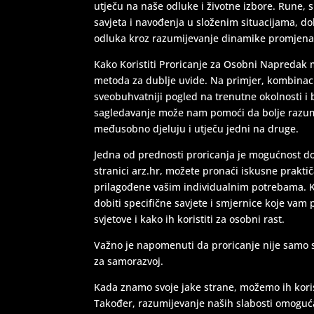
utječu na naše odluke i životne izbore. Rune, s
savjeta i navođenja u složenim situacijama, 
odluka kroz razumijevanje dinamike promjena
Kako Koristiti Proricanje za Osobni Napredak mo
metoda za dublje uvide. Na primjer, kombinacij
sveobuhvatniji pogled na trenutne okolnosti 
sagledavanje može nam pomoći da bolje razumi
međusobno djeluju i utječu jedni na druge.
Jedna od prednosti proricanja je mogućnost d
stranici arz.hr, možete pronaći iskusne praktič
prilagođene vašim individualnim potrebama. K
dobiti specifične savjete i smjernice koje vam
svjetove i kako ih koristiti za osobni rast.
Važno je napomenuti da proricanje nije samo s
za samorazvoj.
Kada znamo svoje jake strane, možemo ih koristi
Također, razumijevanje naših slabosti omogu