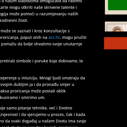
ja o našim slabostima omogućava da radimo
arte mogu otkriti naše skrivene talente i
ologija može pomoći u razumijevanju naših
kodnevni život.
može se saznati i kroz konzultacije s
 proricanja, poput onih na
arz.hr
, mogu pružiti
TEHNIKE:
ta
am pomažu da bolje shvatimo svoje unutarnje
pretirati simbole i poruke koje dobivamo, te
ovjerenje u intuiciju. Mnogi ljudi smatraju da
svojim dubljim ja i da pronađu smjer u
raksa proricanja može postati oblik
okusiramo i smirimo um.
TEHNIKE:
t
ije samo pitanje tehnike, već i životne
izvjesnost i da vjerujemo u proces, čak i kada
imo da svaki događaj u našem životu ima svoje