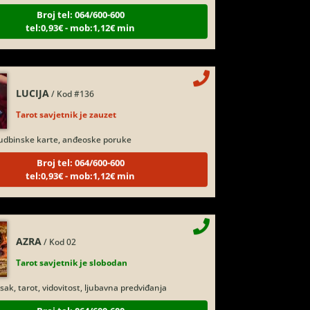
tel:0,93€ - mob:1,12€ min
LUCIJA
/ Kod #136
Tarot savjetnik je zauzet
udbinske karte, anđeoske poruke
Broj tel: 064/600-600
tel:0,93€ - mob:1,12€ min
AZRA
/ Kod 02
Tarot savjetnik je slobodan
sak, tarot, vidovitost, ljubavna predviđanja
Broj tel: 064/600-600
tel:0,93€ - mob:1,12€ min