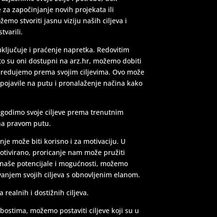
e za započinjanje novih projekata ili
mo stvoriti jasnu viziju naših ciljeva i
varili.
uključuje i praćenje napretka. Redovitim
to su oni dostupni na arz.hr, možemo dobiti
apredujemo prema svojim ciljevima. Ovo može
 pojavile na putu i pronalaženje načina kako
godimo svoje ciljeve prema trenutnim
na pravom putu.
nje može biti korisno i za motivaciju. U
otivirano, proricanje nam može pružiti
u naše potencijale i mogućnosti, možemo
rivanjem svojih ciljeva s obnovljenim elanom.
 realnih i dostižnih ciljeva.
ostima, možemo postaviti ciljeve koji su u