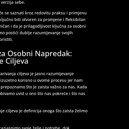
verzija sebe.
e se saznati kroz redovitu praksu i primjenu
ljučno biti otvoren za promjene i fleksibilan
ičan i da je prilagodljivost ključna za osobni
emo postići dublje razumijevanje svojih
ristiti.
 za Osobni Napredak:
e Ciljeva
arivanja ciljeva je jasno razumijevanje
iti izuzetno korisno u ovome procesu jer nam
 prepoznamo što je zaista važno za nas. Kada
obivamo uvid u ono što nas pokreće i što nas
je ciljeva je definicija onoga što zaista želimo
azjasnimo svoje želje i potrebe, dok