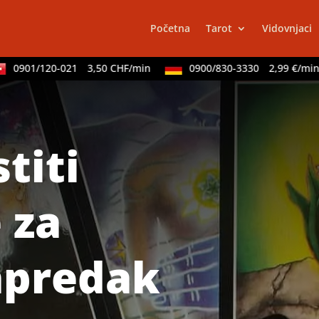
Početna
Tarot
Vidovnjaci
0901/120-021
3,50 CHF/min
0900/830-3330
2,99 €/min
titi
TEHNIKE:
s
 za
apredak
TEHNIKE:
vi