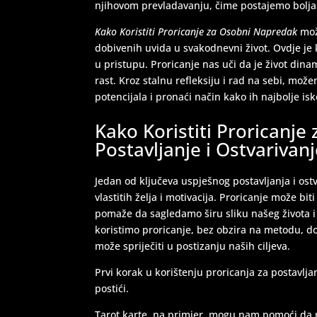
njihovom prevladavanju, čime postajemo bolja 
Kako Koristiti Proricanje za Osobni Napredak
mož
dobivenih uvida u svakodnevni život. Ovdje je k
u pristupu. Proricanje nas uči da je život dinam
rast. Kroz stalnu refleksiju i rad na sebi, mož
potencijala i pronaći način kako ih najbolje isko
Kako Koristiti Proricanje
Postavljanje i Ostvarivanj
Jedan od ključeva uspješnog postavljanja i ostv
vlastitih želja i motivacija. Proricanje može b
pomaže da sagledamo širu sliku našeg života i
koristimo proricanje, bez obzira na metodu, d
može spriječiti u postizanju naših ciljeva.
Prvi korak u korištenju proricanja za postavljan
postići.
Tarot karte, na primjer, mogu nam pomoći da r