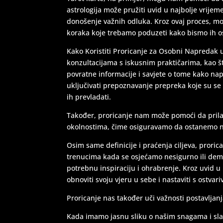
astrologija može pružiti uvid u najbolje vrijem
donošenje važnih odluka. Kroz ovaj proces, može
koraka koje trebamo poduzeti kako bismo ih ost
Kako Koristiti Proricanje za Osobni Napredak 
konzultacijama s iskusnim praktičarima, kao š
povratne informacije i savjete o tome kako n
uključivati prepoznavanje prepreka koje su se
ih prevladati.
Također, proricanje nam može pomoći da prila
okolnostima, čime osiguravamo da ostanemo 
Osim same definicije i praćenja ciljeva, prorica
trenucima kada se osjećamo nesigurno ili dem
potrebnu inspiraciju i ohrabrenje. Kroz uvid 
obnoviti svoju vjeru u sebe i nastaviti s ostva
Proricanje nas također uči važnosti postavljanja
Kada imamo jasnu sliku o našim snagama i slab