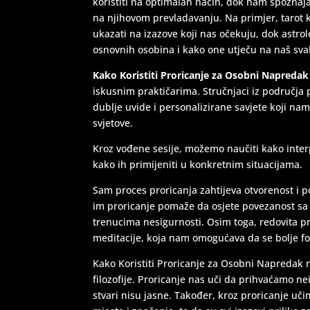
koristiti na optimalan način, dok nam spozna
na njihovom prevladavanju. Na primjer, tarot k
ukazati na izazove koji nas očekuju, dok astr
osnovnih osobina i kako one utječu na naš sva
Kako Koristiti Proricanje za Osobni Napredak
iskusnim praktičarima. Stručnjaci iz područja
dublje uvide i personalizirane savjete koji n
svjetove.
Kroz vođene sesije, možemo naučiti kako inter
kako ih primijeniti u konkretnim situacijama.
Sam proces proricanja zahtijeva otvorenost i p
im proricanje pomaže da osjete povezanost sa 
trenucima nesigurnosti. Osim toga, redovita p
meditacije, koja nam omogućava da se bolje f
Kako Koristiti Proricanje za Osobni Napredak n
filozofije. Proricanje nas uči da prihvaćamo ne
stvari nisu jasne. Također, kroz proricanje uč