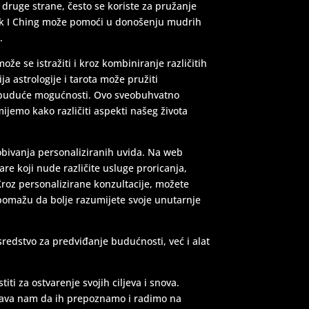
 druge strane, često se koriste za pružanje
dok I Ching može pomoći u donošenju mudrih
.
že se istražiti i kroz kombiniranje različitih
a astrologije i tarota može pružiti
i buduće mogućnosti. Ovo sveobuhvatno
jemo kako različiti aspekti našeg života
obivanja personaliziranih uvida. Na web
are koji nude različite usluge proricanja,
roz personalizirane konzultacije, možete
 pomažu da bolje razumijete svoje unutarnje
redstvo za predviđanje budućnosti, već i alat
ti za ostvarenje svojih ciljeva i snova.
ćava nam da ih prepoznamo i radimo na