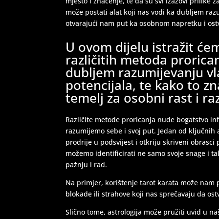
mjesto i značenje, te da su svi izazovi prilike z
može postati alat koji nas vodi ka dubljem raz
otvarajući nam put ka osobnom napretku i ostv
U ovom dijelu istražit će
različitih metoda proric
dubljem razumijevanju vla
potencijala, te kako to z
temelj za osobni rast i ra
Različite metode proricanja nude bogatstvo i
razumijemo sebe i svoj put. Jedan od ključnih
prodrije u podsvijest i otkriju skriveni obrasci
možemo identificirati ne samo svoje snage i ta
pažnju i rad.
Na primjer, korištenje tarot karata može na
blokade ili strahove koji nas sprečavaju da ostv
Slično tome, astrologija može pružiti uvid u n