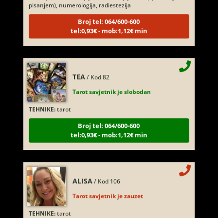
Broj tel: 064/600-600
tel:0,93€ - mob:1,12€ min
TEA
/ Kod 82
Tarot savjetnik je slobodan
TEHNIKE:
tarot
Broj tel: 064/600-600
tel:0,93€ - mob:1,12€ min
ALISA
/ Kod 106
Tarot savjetnik je zauzet
TEHNIKE:
tarot