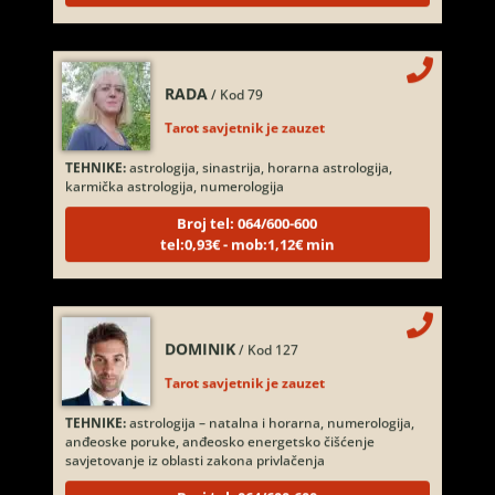
RADA
/ Kod 79
Tarot savjetnik je zauzet
TEHNIKE:
astrologija, sinastrija, horarna astrologija,
karmička astrologija, numerologija
Broj tel: 064/600-600
tel:0,93€ - mob:1,12€ min
DOMINIK
/ Kod 127
Tarot savjetnik je zauzet
TEHNIKE:
astrologija – natalna i horarna, numerologija,
anđeoske poruke, anđeosko energetsko čišćenje
savjetovanje iz oblasti zakona privlačenja
Broj tel: 064/600-600