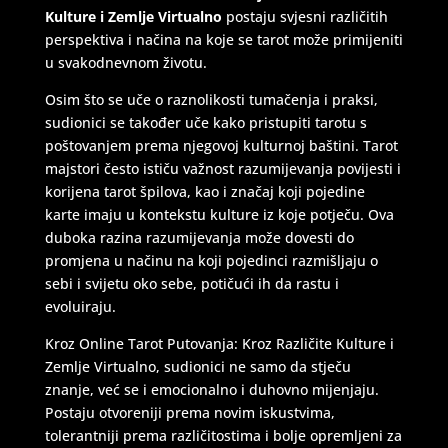
Kulture i Zemlje Virtualno
postaju svjesni različitih
perspektiva i načina na koje se tarot može primijeniti
u svakodnevnom životu.
Osim što se uče o raznolikosti tumačenja i praksi,
DENI
/ Kod 15
sudionici se također uče kako pristupiti tarotu s
Tarot savjetnik je zauzet
poštovanjem prema njegovoj kulturnoj baštini. Tarot
majstori često ističu važnost razumijevanja povijesti i
TEHNIKE:
tarot, tarot marseille, ljubavni tarot, visak
korijena tarot špilova, kao i značaj koji pojedine
Broj tel: 064/600-600
karte imaju u kontekstu kulture iz koje potječu. Ova
tel:0,93€ - mob:1,12€ min
duboka razina razumijevanja može dovesti do
promjena u načinu na koji pojedinci razmišljaju o
sebi i svijetu oko sebe, potičući ih da rastu i
evoluiraju.
VIKTORIJA
/ Kod 369
Kroz Online Tarot Putovanja: Kroz Različite Kulture i
Tarot savjetnik je slobodan
Zemlje Virtualno, sudionici ne samo da stječu
TEHNIKE:
astrologija, numerologija, tarot, radiestezija
znanje, već se i emocionalno i duhovno mijenjaju.
Postaju otvoreniji prema novim iskustvima,
Broj tel: 064/600-600
tolerantniji prema različitostima i bolje opremljeni za
tel:0,93€ - mob:1,12€ min