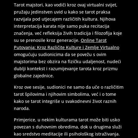
Tarot majstori, kao vodiči kroz ovaj virtualni svijet,
pružaju jedinstven uvid u kako se tarot praksa
razvijala pod utjecajem različitih kultura. Njihova
interpretacija karata nije samo puka recitacija
značenja, već refleksija živih tradicija i filozofija koje
su se prenosile kroz generacije.
Online Tarot
Putovanja: Kroz Različite Kulture i Zemlje Virtualno
omogućuju sudionicima da se povežu s ovim
majstorima bez obzira na fizičku udaljenost, nudeći
dublji kontekst i razumijevanje tarota kroz prizmu
globalne zajednice.
Kroz ove sesije, sudionici ne samo da uče o različitim
tarot špilovima i njihovim simbolima, već i o tome
kako se tarot integriše u svakodnevni život raznih
naroda.
Primjerice, u nekim kulturama tarot može biti usko
povezan s duhovnim obredima, dok u drugima služi
kao sredstvo meditacije ili psihološkog istraživanja.