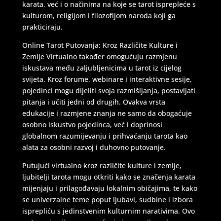
karata, već i o načinima na koje se tarot isprepleće s
kulturom, religijom i filozofijom naroda koji ga
prakticiraju.
Online Tarot Putovanja: Kroz Različite Kulture i
Zemlje Virtualno također omogućuju razmjenu
iskustava među zaljubljenicima u tarot iz cijelog
svijeta. Kroz forume, webinare i interaktivne sesije,
pojedinci mogu dijeliti svoja razmišljanja, postavljati
pitanja i učiti jedni od drugih. Ovakva vrsta
edukacije i razmjene znanja ne samo da obogaćuje
osobno iskustvo pojedinca, već i doprinosi
globalnom razumijevanju i prihvaćanju tarota kao
alata za osobni razvoj i duhovno putovanje.
Putujući virtualno kroz različite kulture i zemlje,
ljubitelji tarota mogu otkriti kako se značenja karata
mijenjaju i prilagođavaju lokalnim običajima, te kako
se univerzalne teme poput ljubavi, sudbine i izbora
isprepliću s jedinstvenim kulturnim narativima. Ovo