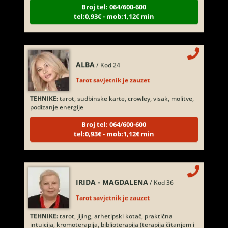
tel:0,93€ - mob:1,12€ min
ALBA
/ Kod 24
Tarot savjetnik je zauzet
TEHNIKE:
tarot, sudbinske karte, crowley, visak, molitve,
podizanje energije
Broj tel: 064/600-600
tel:0,93€ - mob:1,12€ min
IRIDA - MAGDALENA
/ Kod 36
Tarot savjetnik je zauzet
TEHNIKE:
tarot, jijing, arhetipski kotač, praktična
intuicija, kromoterapija, biblioterapija (terapija čitanjem i
pisanjem), numerologija, radiestezija