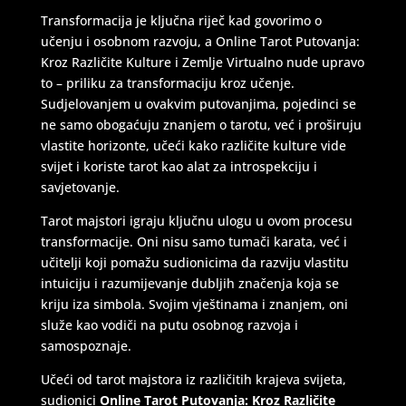
Transformacija je ključna riječ kad govorimo o
učenju i osobnom razvoju, a Online Tarot Putovanja:
Kroz Različite Kulture i Zemlje Virtualno nude upravo
to – priliku za transformaciju kroz učenje.
Sudjelovanjem u ovakvim putovanjima, pojedinci se
ne samo obogaćuju znanjem o tarotu, već i proširuju
vlastite horizonte, učeći kako različite kulture vide
svijet i koriste tarot kao alat za introspekciju i
savjetovanje.
Tarot majstori igraju ključnu ulogu u ovom procesu
transformacije. Oni nisu samo tumači karata, već i
učitelji koji pomažu sudionicima da razviju vlastitu
intuiciju i razumijevanje dubljih značenja koja se
kriju iza simbola. Svojim vještinama i znanjem, oni
služe kao vodiči na putu osobnog razvoja i
samospoznaje.
Učeći od tarot majstora iz različitih krajeva svijeta,
sudionici
Online Tarot Putovanja: Kroz Različite