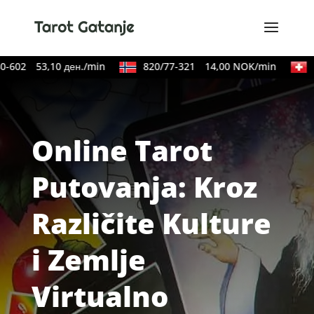
-602
53,10 ден./min
820/77-321
14,00 NOK/min
09
Online Tarot
Putovanja: Kroz
Različite Kulture
i Zemlje
Virtualno