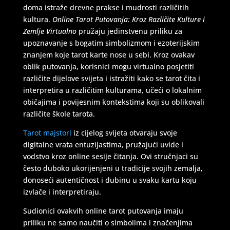
doma istraže drevne prakse i mudrosti različitih
kultura.
Online Tarot Putovanja: Kroz Različite Kulture i
Zemlje Virtualno
pružaju jedinstvenu priliku za
upoznavanje s bogatim simbolizmom i ezoterijskim
znanjem koje tarot karte nose u sebi. Kroz ovakav
oblik putovanja, korisnici mogu virtualno posjetiti
različite dijelove svijeta i istražiti kako se tarot čita i
interpretira u različitim kulturama, učeći o lokalnim
običajima i povijesnim kontekstima koji su oblikovali
različite škole tarota.
Tarot majstori
iz cijelog svijeta otvaraju svoje
digitalne vrata entuzijastima, pružajući uvide i
vodstvo kroz online sesije čitanja. Ovi stručnjaci su
često duboko ukorijenjeni u tradicije svojih zemalja,
donoseći autentičnost i dubinu u svaku kartu koju
izvlače i interpretiraju.
Sudionici ovakvih online tarot putovanja imaju
priliku ne samo naučiti o simbolima i značenjima