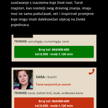
suočavanje s izazovima koje život nosi. Tarot
majstori, kao nositelji ovog drevnog znanja, imaju
moć ne samo podučavati, već i inspirirati promjene
koje mogu imati dalekosežan utjecaj na živote
DI (DIJANA)
/ Kod 67
pojedinaca.
Tarot savjetnik je slobodan
TEHNIKE:
astrologija, numerlogija, tarot
Broj tel: 064/600-600
tel:0,93€ - mob:1,12€ min
SARA
/ Kod 01
Tarot savjetnik je zauzet
TEHNIKE:
tarot, keltski križ, visak, anđeoske karte
Broj tel: 064/600-600
tel:0,93€ - mob:1,12€ min