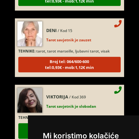
DENI
/ Kod 15
Tarot savjetnik je zauzet
TEHNIKE:
tarot, tarot marseille, ljubavni tarot, visak
Broj tel: 064/600-600
tel:0,93€ - mob:1,12€ min
VIKTORIJA
/ Kod 369
Tarot savjetnik je slobodan
TEHNIKE:
astrologija, numerologija, tarot, radiestezija
Broj tel: 064/600-600
tel:0,93€ - mob:1,12€ min
Mi koristimo kolačiće