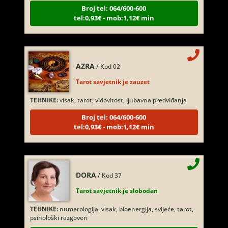
tel:0,93€ - mob:1,12€ min
AZRA
/ Kod 02
Tarot savjetnik je zauzet
TEHNIKE:
visak, tarot, vidovitost, ljubavna predviđanja
Broj tel: 064/600-600
tel:0,93€ - mob:1,12€ min
DORA
/ Kod 37
Tarot savjetnik je slobodan
TEHNIKE:
numerologija, visak, bioenergija, svijeće, tarot,
psihološki razgovori
Broj tel: 064/600-600