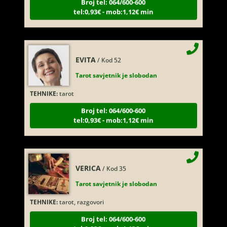
tel:0,93€ - mob:1,12€ min
EVITA
/ Kod 52
Tarot savjetnik je slobodan
TEHNIKE:
tarot
Broj tel: 064/600-600
tel:0,93€ - mob:1,12€ min
VERICA
/ Kod 35
Tarot savjetnik je slobodan
TEHNIKE:
tarot, razgovori
Broj tel: 064/600-600
tel:0,93€ - mob:1,12€ min