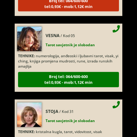
tel:0,93€ - mob:1,12€ min
VESNA
/ Kod 05
Tarot savjetnik je slobodan
TEHNIKE:
numerologija, anđeoski i ljubavni tarot, visak, yi
ching, knjiga promjena mudrosti, rune, izrada runskih
amajlija
Broj tel: 064/600-600
tel:0,93€ - mob:1,12€ min
STOJA
/ Kod 31
Tarot savjetnik je slobodan
TEHNIKE:
kristalna kugla, tarot, vidovitost, visak
Broj tel: 064/600-600