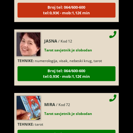
Broj tel: 064/600-600
tel:0,93€ - mob:1,12€ min
JASNA
/ Kod 12
Tarot savjetnik je slobodan
TEHNIKE:
numerologija, visak, nebeski krug, tarot
Broj tel: 064/600-600
tel:0,93€ - mob:1,12€ min
MIRA
/ Kod 72
Tarot savjetnik je slobodan
TEHNIKE:
tarot
Broj tel: 064/600-600