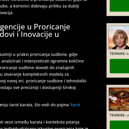
ube, a korisnici dobivaju priliku za dublji
ovacija.
igencije u Proricanje
ovi i Inovacije u
TEHNIKE:
kr
isutniji u praksi proricanja sudbine, gdje
 analizirati i interpretirati ogromne količine
proricanje sudbine dovodi do značajnih
aju stvaranje kompleksnih modela za
voj novoj eri, proricanje sudbine i tehnološki
taju sve precizniji i dostupniji širokoj
nju tarot karata, što vodi do pojma ‘
tarot
TEHNIKE:
vi
ti veze između karata i konteksta pitanja
o individualizirano iskustvo proricanja koje je