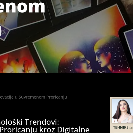
enom
u
TEHNIKE:
ta
terapija kri
novac, posao
astrologija 
TEHNIKE:
as
ološki Trendovi:
roricanju kroz Digitalne