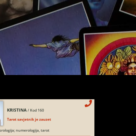
TEODORA
/ Kod 29
Tarot savjetnik je slobodan
rot, lenormand, crowley, visak, kristalna kugla,
stalima, čišćenje sure, izrada amajlija za ljubav,
, urođena vidovitost, astrologija, kristali, karmička
analiza snova, magijski rituali
Broj tel: 064/600-600
tel:0,93€ - mob:1,12€ min
KRISTINA
/ Kod 160
Tarot savjetnik je zauzet
rologija; numerologija, tarot
Broj tel: 064/600-600