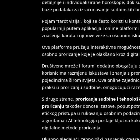
detaljnije i individualizirane horoskope, dok s
baze podataka za izračunavanje sudbinskih br
Pojam “tarot vizija”, koji se često koristi u kon
popularniji putem aplikacija i online platform
značenja karata i njihove veze sa osobnim isk
Ove platforme pružaju interaktivne mogućnosti 
osobno proricanje koje je olakšano kroz digitaln
Društvene mreže i forumi dodatno obogaćuju 
korisnicima razmjenu iskustava i znanja s pror
pojedincima širom svijeta. Ova online zajednica
praksi u proricanju sudbine, omogućujući raz
S druge strane,
proricanje sudbine i tehnolo
proricanju
također donose izazove, poput potre
etičkog pristupa u rukovanju osobnim podacim
algoritama i AI tehnologija postaje ključna kak
digitalne metode proricanja.
Ukupno gledajući, tehnološki napredak otvara 