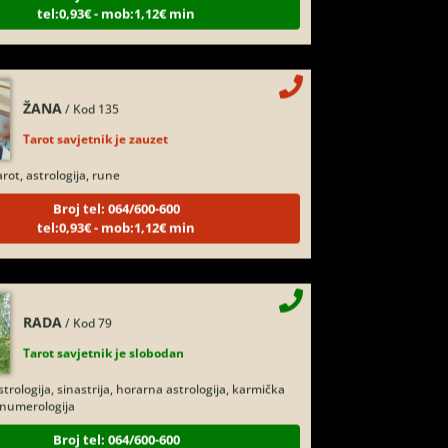
ŽANA
/ Kod 135
Tarot savjetnik je zauzet
rot, astrologija, rune
Broj tel: 064/600-600
tel:0,93€ - mob:1,12€ min
RADA
/ Kod 79
Tarot savjetnik je slobodan
trologija, sinastrija, horarna astrologija, karmička
, numerologija
Broj tel: 064/600-600
tel:0,93€ - mob:1,12€ min