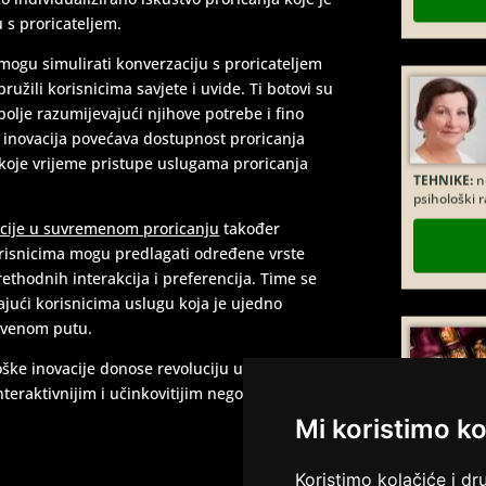
u s proricateljem.
i mogu simulirati konverzaciju s proricateljem
 pružili korisnicima savjete i uvide. Ti botovi su
 bolje razumijevajući njihove potrebe i fino
inovacija povećava dostupnost proricanja
TEHNIKE:
nu
koje vrijeme pristupe uslugama proricanja
psihološki 
vacije u suvremenom proricanju
također
orisnicima mogu predlagati određene vrste
rethodnih interakcija i preferencija. Time se
žajući korisnicima uslugu koja je ujedno
stvenom putu.
ške inovacije donose revoluciju u polju
teraktivnijim i učinkovitijim nego ikada prije.
TEHNIKE:
t
Mi koristimo ko
Koristimo kolačiće i dr