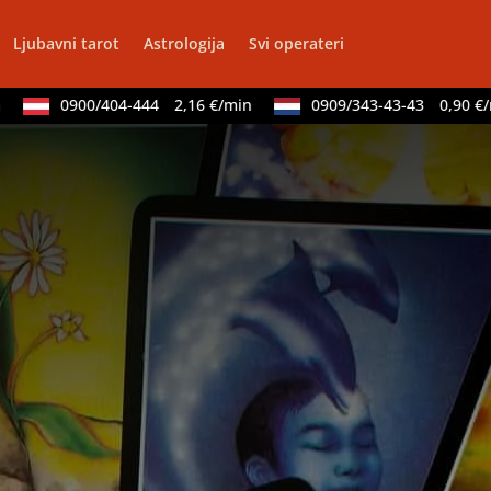
Ljubavni tarot
Astrologija
Svi operateri
0900/404-444
2,16 €/min
0909/343-43-43
0,90 €/min
VESNA BURCSA
/ Kod 55
Tarot savjetnik je zauzet
rot, psihološki razgovori
Broj tel: 064/600-600
tel:0,93€ - mob:1,12€ min