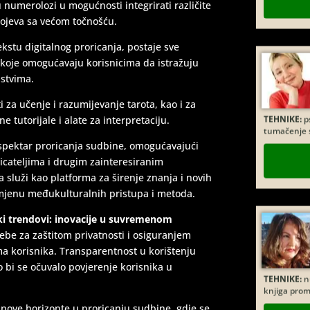
u numerolozi u mogućnosti integrirati različite
ojeva sa većom točnošću.
tekstu digitalnog proricanja, postaje sve
i koje omogućavaju korisnicima da istražuju
ustvima.
TEHNIKE:
ps
za učenje i razumijevanje tarota, kao i za
tumačenje 
e tutorijale i alate za interpretaciju.
spektar proricanja sudbine, omogućavajući
icateljima i drugim zainteresiranim
 služi kao platforma za širenje znanja i novih
mjenu međukulturalnih pristupa i metoda.
ški trendovi: inovacije u suvremenom
be za zaštitom privatnosti i osiguranjem
a korisnika. Transparentnost u korištenju
TEHNIKE:
nu
o bi se očuvalo povjerenje korisnika u
knjiga prom
nove horizonte u proricanju sudbine, gdje se