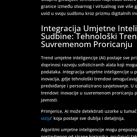
granice između stvarnog i virtualnog sve više g
uvid u svoju sudbinu kroz prizmu digitalnih in
Integracija Umjetne Intel
Sudbine: Tehnološki Trend
Suvremenom Proricanju
Trend umjetne inteligencije (AI) postaje sve pr
doprinosi razvoju sofisticiranih alata koji mogu
podataka. Integracija umjetne inteligencije u 
inovacija, gdje tehnološki trendovi omogućav
predviđanje i personalizirano savjetovanje. U o
trendovi: inovacije u suvremenom proricanju pos
javnosti.
Primjerice, AI može detektirati uzorke u tumače
vizija
‘ koja postaje sve dublja i detaljnija.
Algoritmi umjetne inteligencije mogu prepozna
postavljenog od strane korisnika, pružajući tak