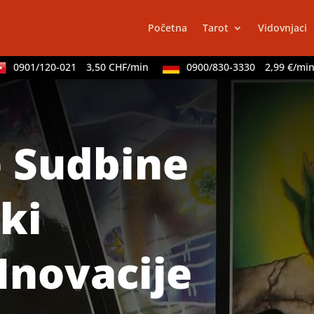
Početna
Tarot
Vidovnjaci
0901/120-021
3,50 CHF/min
0900/830-3330
2,99 €/min
e Sudbine
ki
Inovacije
TEHNIKE:
ta