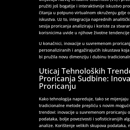
pružiti još bogatije i interaktivnije iskustvo pr
čitanja u potpuno virtualnom okruženju gdje o
iskustva. Uz to, integracija naprednih analiti
sesija proricanja analiziraju i koriste za stvara
korisnicima uvide u njihove životne tendencije
U konačnici, inovacije u suvremenom prorican
personaliziranih i angažirajućih iskustava koj
bi pružila novu dimenziju i dubinu tradicion
Uticaj Tehnoloških Tren
Proricanja Sudbine: Ino
Proricanju
Kako tehnologija napreduje, tako se mijenjaju 
tradicionalne metode prepliću s novim mogućn
trendovi: inovacije u suvremenom proricanju o
podataka, bolje povezivosti i sofisticiranijih al
analize. Korištenje velikih skupova podataka,