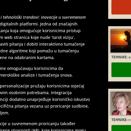
 i tehnološki trendovi: inovacije u suvremenom
digitalnih platformi. Jedna od značajnih
čitanja koja omogućuje korisnicima pristup
 web stranica koje nude ‘tarot viziju’,
aviti pitanja i dobiti interaktivno tumačenje
TEHNIKE:
as
redne algoritme koji pomažu u tumačenju
ljene na odabranim kartama.
dbine omogućavaju korisnicima da
erološke analize i tumačenja snova.
ersonalizacije pružaju korisnicima osjećaj
hovim osobnim potrebama. Integracija
enciji dodatno unaprjeđuje korisničko iskustvo
ifična pitanja vezana uz proricanje sudbine,
TEHNIKE:
nu
ljem.
vacije u suvremenom proricanju također
oširene stvarnosti (AR), koje korisnicima mogu