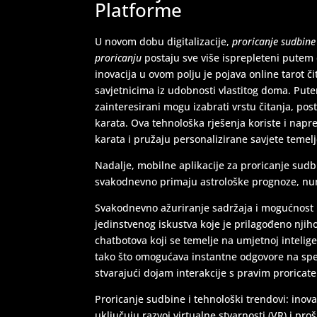
Platforme
U novom dobu digitalizacije,
proricanje sudbine
proricanju
postaju sve više isprepleteni putem 
inovacija u ovom polju je pojava online tarot 
savjetnicima iz udobnosti vlastitog doma. Putem
zainteresirani mogu izabrati vrstu čitanja, post
karata. Ova tehnološka rješenja koriste i nap
karata i pružaju personalizirane savjete teme
Nadalje, mobilne aplikacije za proricanje su
svakodnevno primaju astrološke prognoze, num
Svakodnevno ažuriranje sadržaja i mogućnost p
jedinstvenog iskustva koje je prilagođeno nji
chatbotova koji se temelje na umjetnoj intelig
tako što omogućava instantne odgovore na spec
stvarajući dojam interakcije s pravim proricate
Proricanje sudbine i tehnološki trendovi: ino
uključuju razvoj virtualne stvarnosti (VR) i pr