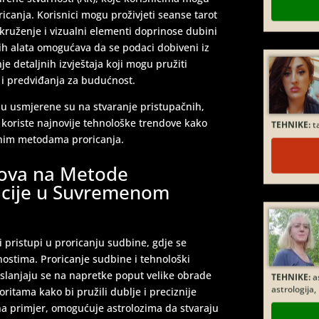
oricanja. Korisnici mogu proživjeti seanse tarot
kruženje i vizualni elementi doprinose dubini
čkih alata omogućava da se podaci dobiveni iz
nje detaljnih izvještaja koji mogu pružiti
 i predviđanja za budućnost.
TEHNIKE:
ta
ju usmjerene su na stvaranje pristupačnih,
a koriste najnovije tehnološke trendove kako
alnim metodama proricanja.
dova na Metode
vacije u Suvremenom
i pristupi u proricanju sudbine, gdje se
TEHNIKE:
as
ostima. Proricanje sudbine i tehnološki
astrologija
slanjaju se na napretke poput velike obrade
goritama kako bi pružili dublje i preciznije
 na primjer, omogućuje astrolozima da stvaraju