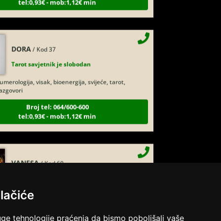
DORA
/ Kod 37
Tarot savjetnik je slobodan
merologija, visak, bioenergija, svijeće, tarot,
razgovori
Broj tel: 064/600-600
tel:0,93€ - mob:1,12€ min
VANESA
/ Kod 60
Tarot savjetnik je slobodan
arot
lačiće
Broj tel: 064/600-600
Pregled svih vidovnjaka
tel:0,93€ - mob:1,12€ min
uge tehnologije praćenja da bismo poboljšali vaše