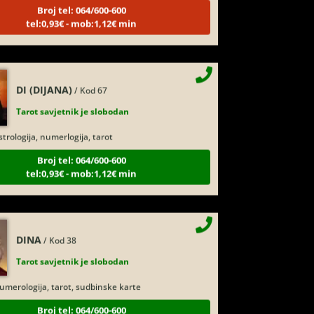
tel:0,93€ - mob:1,12€ min
DI (DIJANA)
/ Kod 67
Tarot savjetnik je slobodan
trologija, numerlogija, tarot
Broj tel: 064/600-600
tel:0,93€ - mob:1,12€ min
DINA
/ Kod 38
Tarot savjetnik je slobodan
merologija, tarot, sudbinske karte
Broj tel: 064/600-600
tel:0,93€ - mob:1,12€ min