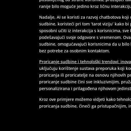
ranije bilo moguće jedino kroz ličnu interakcij
Nadalje, AI se koristi za razvoj chatbotova koj
sudbine, koristeći pri tom ‘tarot viziju’ kako bi
sposobni učiti iz interakcija s korisnicima, sve
podešavajući svoje odgovore s vremenom. Ova 
sudbine, omogućavajući korisnicima da u bilo 
bez potrebe za osobnim kontaktom.
Proricanje sudbine i tehnološki trendovi: ino
uključuju korištenje sustava preporuka koji k
proricanja ili proricatelje na osnovu njihovih p
proricanje sudbine čini sve inkluzivnijim, pru
personalizirana i prilagođena njihovom jedin
Kroz ove primjere možemo vidjeti kako tehnolo
proricanja sudbine, čineći ga pristupačnijim, in