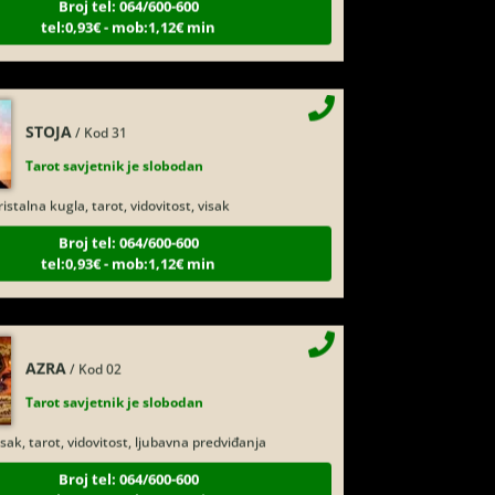
STOJA
/ Kod 31
Tarot savjetnik je slobodan
istalna kugla, tarot, vidovitost, visak
Broj tel: 064/600-600
tel:0,93€ - mob:1,12€ min
AZRA
/ Kod 02
Tarot savjetnik je slobodan
sak, tarot, vidovitost, ljubavna predviđanja
Broj tel: 064/600-600
tel:0,93€ - mob:1,12€ min