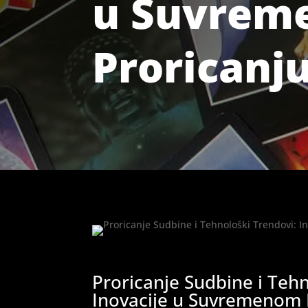
u Suvrem
Proricanj
Proricanje Sudbine i Tehn
Inovacije u Suvremenom P