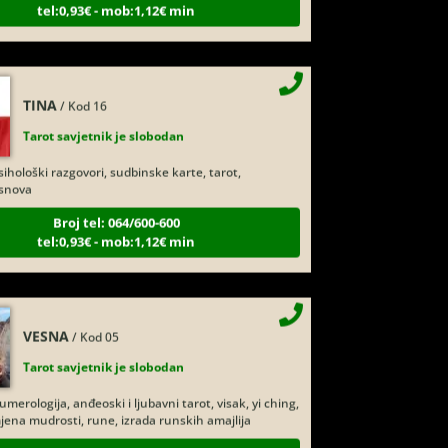
TINA
/ Kod 16
Tarot savjetnik je slobodan
ihološki razgovori, sudbinske karte, tarot,
snova
Broj tel: 064/600-600
tel:0,93€ - mob:1,12€ min
VESNA
/ Kod 05
Tarot savjetnik je slobodan
merologija, anđeoski i ljubavni tarot, visak, yi ching,
jena mudrosti, rune, izrada runskih amajlija
Broj tel: 064/600-600
tel:0,93€ - mob:1,12€ min