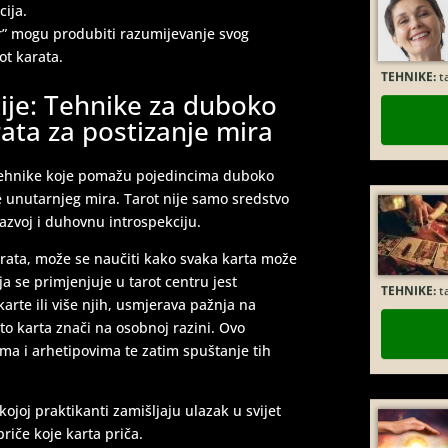
cija.
ar” mogu produbiti razumijevanje svog
TEHNIKE:
t
ot karata.
cije: Tehnike za duboko
ata za postizanje mira
e tehnike koje pomažu pojedincima duboko
je unutarnjeg mira. Tarot nije samo sredstvo
razvoj i duhovnu introspekciju.
TEHNIKE:
ta
arata, može se naučiti kako svaka karta može
ja se primjenjuje u tarot centru jest
karte ili više njih, usmjerava pažnja na
to karta znači na osobnoj razini. Ovo
ma i arhetipovima te zatim spuštanje tih
kojoj praktikanti zamišljaju ulazak u svijet
riče koje karta priča.