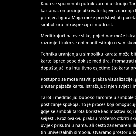
Kada se spomenuti putnik zaroni u studiju Taro
kartama, on počinje otkrivati slojeve značenja
primjer, figura Maga može predstavljati početak
simbolizira introspekciju i mudrost.
Meditirajući na ove slike, pojedinac može istraž
razumjeti kako se oni manifestiraju u vanjskom
Tehnika uranjanja u simboliku karata može bit
karte ispred sebe dok se meditira. Promatrati 
dopuštajući da intuitivno osjetimo što karta p
Postupno se može razviti praksa vizualizacije,
unutar pejzaža karte, istražujući njen svijet i i
Tarot i meditacija: Duboko zaronite u simbole 
postizanje spokoja. To je proces koji omoguću
gdje se simboli tarota koriste kao mostovi koj
svijesti. Kroz ovakvu praksu možemo otkriti skr
uvijek prisutni u nama, ali često zanemareni 
tih univerzalnih simbola, stvaramo prostor u 