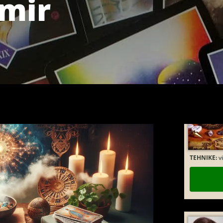
 mir
TEHNIKE:
kr
TEHNIKE:
vi