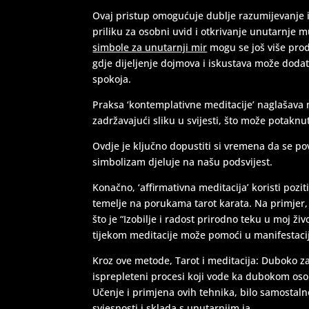
Ovaj pristup omogućuje dublje razumijevanje i 
priliku za osobni uvid i otkrivanje unutarnje 
simbole za unutarnji mir
mogu se još više prod
gdje dijeljenje dojmova i iskustava može doda
spokoja.
Praksa ‘kontemplativne meditacije’ naglašava 
zadržavajući sliku u svijesti, što može potaknut
Ovdje je ključno dopustiti si vremena da se p
simbolizam djeluje na našu podsvijest.
Konačno, ‘affirmativna meditacija’ koristi pozit
temelje na porukama tarot karata. Na primjer, 
što je “Izobilje i radost prirodno teku u moj ži
tijekom meditacije može pomoći u manifestacij
Kroz ove metode, Tarot i meditacija: Duboko za
isprepleteni procesi koji vode ka dubokom oso
Učenje i primjena ovih tehnika, bilo samostalno
svjesnosti i sklada s unutarnjim ja.