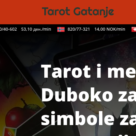
0-602
53,10 ден./min
820/77-321
14,00 NOK/min
0
Tarot i me
Duboko za
simbole z