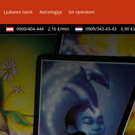
Ljubavni tarot
Astrologija
Svi operateri
0900/404-444
2,16 €/min
0909/343-43-43
0,90 €/min
DIJA
/ Kod 64
Tarot savjetnik je slobodan
dska astrologija (jyotish), reiki, tarot, oracle karte,
govori
Broj tel: 064/600-600
tel:0,93€ - mob:1,12€ min