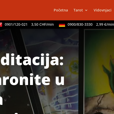
Početna
Tarot
Vidovnjaci
901/120-021
3,50 CHF/min
0900/830-3330
2,99 €/min
ditacija:
ronite u
TEHNIKE:
ve
duhovni raz
a