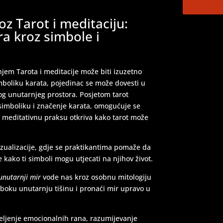
TEHNIKE:
vi
oz Tarot i meditaciju:
a kroz simbole i
njem Tarota i meditacije može biti izuzetno
boliku karata, pojedinac se može dovesti u
tog unutarnjeg prostora. Posjetom tarot
simboliku i značenje karata, omogućuje se
TEHNIKE:
nu
oz meditativnu praksu otkriva kako tarot može
psihološki 
 vizualizacije, gdje se praktikantima pomaže da
e kako ti simboli mogu utjecati na njihov život.
unutarnji mir
vode nas kroz osobnu mitologiju
boku unutarnju tišinu i pronaći mir upravo u
cjeljenje emocionalnih rana, razumijevanje