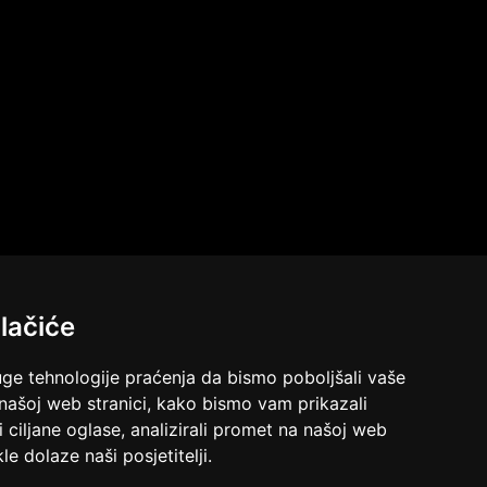
arot
Broj tel: 064/600-600
tel:0,93€ - mob:1,12€ min
ALBA
/ Kod 24
Tarot savjetnik je slobodan
rot, sudbinske karte, crowley, visak, molitve,
nergije
Broj tel: 064/600-600
lačiće
tel:0,93€ - mob:1,12€ min
uge tehnologije praćenja da bismo poboljšali vaše
 našoj web stranici, kako bismo vam prikazali
KETY
i ciljane oglase, analizirali promet na našoj web
/ Kod 32
le dolaze naši posjetitelji.
Tarot savjetnik je slobodan