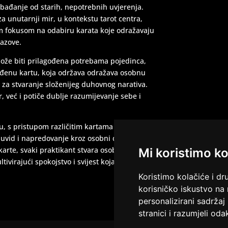
obađanje od starih, nepotrebnih uvjerenja.
TEHNIKE:
t
za unutarnji mir, u kontekstu tarot centra,
m fokusom na odabiru karata koje odražavaju
zazove.
može biti prilagođena potrebama pojedinca,
dređenu kartu, koja održava odražava osobnu
ata za stvaranje složenijeg duhovnog narativa.
 već i potiče dublje razumijevanje sebe i
TEHNIKE:
ta
podizanje e
u, s pristupom različitim kartama i
 uvid i napredovanje kroz osobni duhovni
karte, svaki praktikant stvara osobnu vezu sa
Mi koristimo ko
tivirajući spokojstvo i svijest koja transcedira
Koristimo kolačiće i dr
korisničko iskustvo na
personalizirani sadržaj 
stranici i razumjeli odak