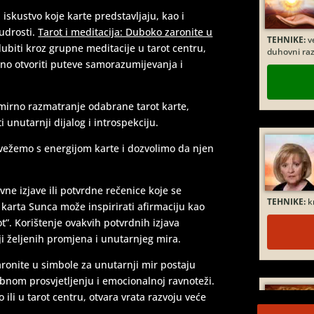
iskustvo koje karte predstavljaju, kao i
TEHNIKE:
ve
duhovni raz
mudrosti.
Tarot i meditacija: Duboko zaronite u
ubiti kroz grupne meditacije u tarot centru,
tno otvoriti puteve samorazumijevanja i
mirno razmatranje odabrane tarot karte,
i unutarnji dijalog i introspekciju.
ovežemo s energijom karte i dozvolimo da njen
TEHNIKE:
kr
ivne izjave ili potvrdne rečenice koje se
karta Sunca može inspirirati afirmaciju kao
vot”. Korištenje ovakvih potvrdnih izjava
i željenih promjena i unutarnjeg mira.
ronite u simbole za unutarnji mir postaju
bnom prosvjetljenju i emocionalnoj ravnoteži.
 ili u tarot centru, otvara vrata razvoju veće