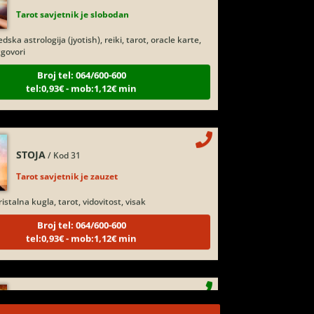
dska astrologija (jyotish), reiki, tarot, oracle karte,
govori
Broj tel: 064/600-600
tel:0,93€ - mob:1,12€ min
STOJA
/ Kod 31
Tarot savjetnik je zauzet
istalna kugla, tarot, vidovitost, visak
Broj tel: 064/600-600
tel:0,93€ - mob:1,12€ min
AZRA
/ Kod 02
Tarot savjetnik je slobodan