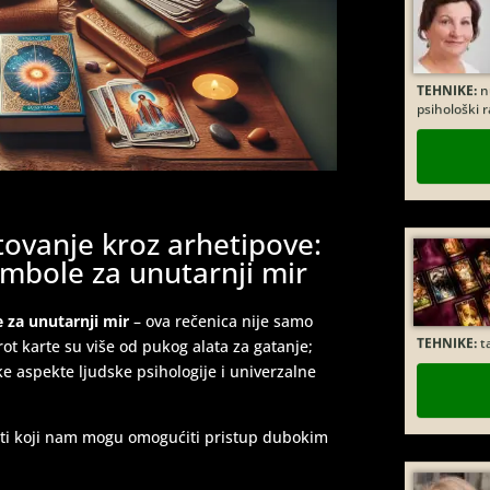
TEHNIKE:
nu
psihološki 
tovanje kroz arhetipove:
imbole za unutarnji mir
TEHNIKE:
t
 za unutarnji mir
– ova rečenica nije samo
ot karte su više od pukog alata za gatanje;
e aspekte ljudske psihologije i univerzalne
iteti koji nam mogu omogućiti pristup dubokim