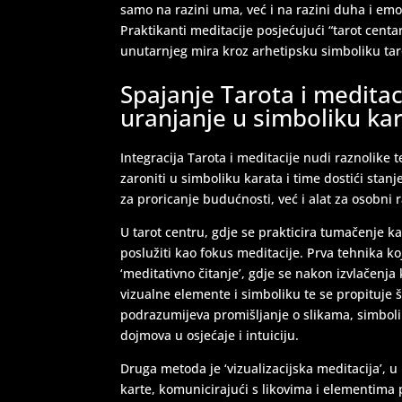
samo na razini uma, već i na razini duha i emo
Praktikanti meditacije posjećujući “tarot cent
unutarnjeg mira kroz arhetipsku simboliku tar
Spajanje Tarota i medita
uranjanje u simboliku kar
Integracija Tarota i meditacije nudi raznolik
zaroniti u simboliku karata i time dostići stan
za proricanje budućnosti, već i alat za osobni 
U tarot centru, gdje se prakticira tumačenje k
poslužiti kao fokus meditacije. Prva tehnika ko
‘meditativno čitanje’, gdje se nakon izvlačenja 
vizualne elemente i simboliku te se propituje š
podrazumijeva promišljanje o slikama, simboli
dojmova u osjećaje i intuiciju.
Druga metoda je ‘vizualizacijska meditacija’, u 
karte, komunicirajući s likovima i elementima p