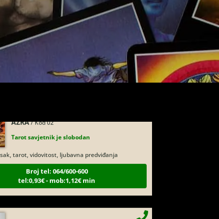
STOJA
/ Kod 31
Tarot savjetnik je zauzet
istalna kugla, tarot, vidovitost, visak
Broj tel: 064/600-600
tel:0,93€ - mob:1,12€ min
AZRA
/ Kod 02
Tarot savjetnik je slobodan
sak, tarot, vidovitost, ljubavna predviđanja
Broj tel: 064/600-600
tel:0,93€ - mob:1,12€ min
DORA
/ Kod 37