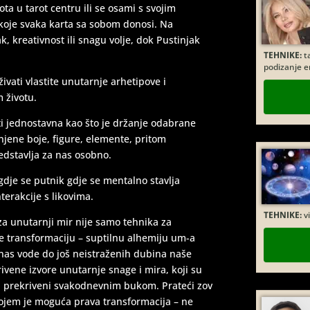
ta u tarot centru ili se osami s svojim
 koje svaka karta sa sobom donosi. Na
TEHNIKE:
ta
, kreativnost ili snagu volje, dok Pustinjak
podizanje e
ivati vlastite unutarnje arhetipove i
 životu.
i jednostavna kao što je držanje odabrane
njene boje, figure, elemente, pritom
redstavlja za nas osobno.
 gdje se putnik gdje se mentalno stavlja
TEHNIKE:
vi
nterakcije s likovima.
za unutarnji mir nije samo tehnika za
je transformaciju – suptilnu alhemiju um-a
i nas vode do još neistraženih dubina naše
ivene izvore unutarnje snage i mira, koji su
ili prekriveni svakodnevnim bukom. Prateći zov
kojem je moguća prava transformacija – ne