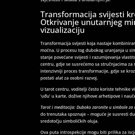
Transformacija svijesti kr
Otkrivanje unutarnjeg mir
vizualizaciju
Transformacija svijesti koja nastaje kombinira
moćna. U procesu tog dubokog uranjanja u sim
stanje povećane svijesti i razumijevanja vlasti
centru, gdje se susrećemo sa stručnjacima za 
intenzivniji proces transformacije, gdje se kr
postati alat za osobni razvoj.
U tarot centru, voditelji često koriste tehnike
‘uđu’ u karte, dožive njihove arhetipove i nauč
Tarot i meditacija: Duboko zaronite u simbole za 
do trenutaka spoznaje – moguće je susresti du
sredotočju simboličkih oluja.
Ova puta introspekcije mogu biti prilika za is