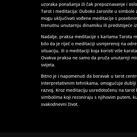
uzoraka ponašanja ili čak prepoznavanje i osl
Tarot i meditacija: Duboko zaronite u simbole 
mogu uključivati vođene meditacije s posebni
trenutnu unutarnju dinamiku ili predstojeće i
Nadalje, praksa meditacije s kartama Tarota 
bilo da je riječ o meditaciji usmjerenoj na o
situaciju, ili o meditaciji koja koristi više kar
Ovakva praksa ne samo da pruža unutarnji mir,
svijeta.
Bitno je i napomenuti da boravak u tarot centr
interpretativnim tehnikama, omogućuje dublji
razvoj. Kroz meditaciju usredotočenu na tarot 
simbolima koji rezoniraju s njihovim putem, kul
svakodnevni život.