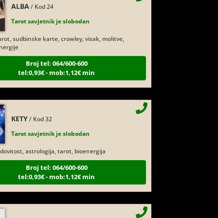
Tarot savjetnik je slobodan
rot, sudbinske karte, crowley, visak, molitve,
nergije
Broj tel: 064/600-600
tel:0,93€ - mob:1,12€ min
KETY
/ Kod 32
Tarot savjetnik je slobodan
dovitost, astrologija, tarot, bioenergija
Broj tel: 064/600-600
tel:0,93€ - mob:1,12€ min
EVITA
/ Kod 52