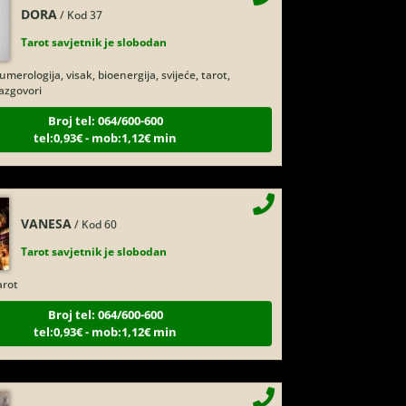
Tarot savjetnik je slobodan
merologija, visak, bioenergija, svijeće, tarot,
razgovori
Broj tel: 064/600-600
tel:0,93€ - mob:1,12€ min
VANESA
/ Kod 60
Tarot savjetnik je slobodan
arot
Broj tel: 064/600-600
tel:0,93€ - mob:1,12€ min
ALBA
/ Kod 24